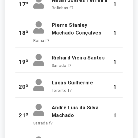
Natan Soares Ferreira
17º
1
Bolinhas f7
Pierre Stanley
18º
1
Machado Gonçalves
Roma f7
Richard Vieira Santos
19º
1
Sarrada f7
Lucas Guilherme
20º
1
Toronto f7
André Luis da Silva
21º
1
Machado
Sarrada f7