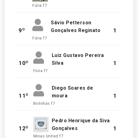
Fúria f7
Sávio Petterson
9º
1
Gonçalves Reginato
Fúria f7
Luiz Gustavo Pereira
10º
1
Silva
Fúria f7
Diego Soares de
11º
1
moura
Bolinhas f7
Pedro Henrique da Siva
12º
1
Gonçalves
Minas United f7