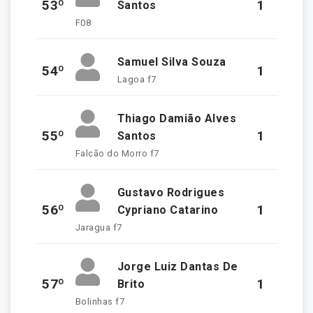
53º
1
Santos
F08
Samuel Silva Souza
54º
1
Lagoa f7
Thiago Damião Alves
55º
1
Santos
Falcão do Morro f7
Gustavo Rodrigues
56º
1
Cypriano Catarino
Jaragua f7
Jorge Luiz Dantas De
57º
1
Brito
Bolinhas f7