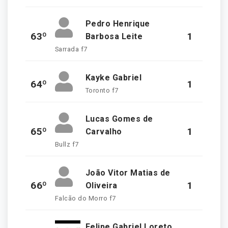
Pedro Henrique
63º
1
Barbosa Leite
Sarrada f7
Kayke Gabriel
64º
1
Toronto f7
Lucas Gomes de
65º
1
Carvalho
Bullz f7
João Vitor Matias de
66º
1
Oliveira
Falcão do Morro f7
Felipe Gabriel Loreto