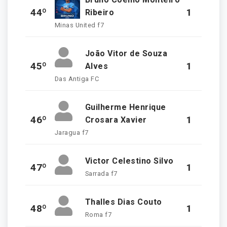
44º
1
Ribeiro
Minas United f7
João Vitor de Souza
45º
1
Alves
Das Antiga FC
Guilherme Henrique
46º
1
Crosara Xavier
Jaragua f7
Victor Celestino Silvo
47º
1
Sarrada f7
Thalles Dias Couto
48º
1
Roma f7