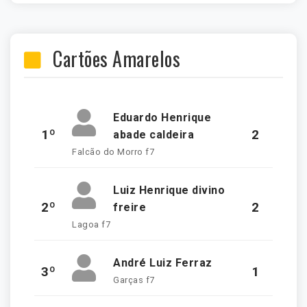
Cartões Amarelos
Eduardo Henrique
1º
2
abade caldeira
Falcão do Morro f7
Luiz Henrique divino
2º
2
freire
Lagoa f7
André Luiz Ferraz
3º
1
Garças f7