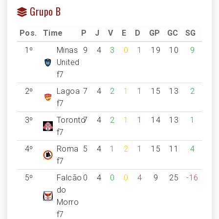
Grupo B
Pos.
Time
P
J
V
E
D
GP
GC
SG
1º
Minas
9
4
3
0
1
19
10
9
United
f7
2º
Lagoa
7
4
2
1
1
15
13
2
f7
3º
Toronto
7
4
2
1
1
14
13
1
f7
4º
Roma
5
4
1
2
1
15
11
4
f7
5º
Falcão
0
4
0
0
4
9
25
-16
do
Morro
f7