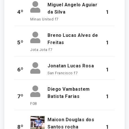
Miguel Angelo Aguiar
4º
1
da Silva
Minas United f7
Breno Lucas Alves de
5º
1
Freitas
Jota Jota f7
Jonatan Lucas Rosa
6º
1
San Francisco f7
Diego Vambastem
7º
1
Batista Farias
F08
Maicon Douglas dos
8º
1
Santos rocha