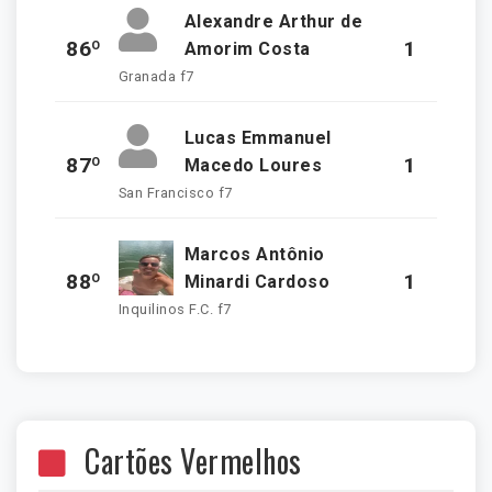
Alexandre Arthur de
86º
1
Amorim Costa
Granada f7
Lucas Emmanuel
87º
1
Macedo Loures
San Francisco f7
Marcos Antônio
88º
1
Minardi Cardoso
Inquilinos F.C. f7
Cartões Vermelhos