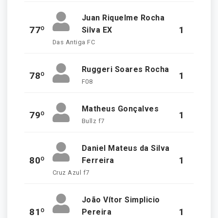
Juan Riquelme Rocha
77º
1
Silva EX
Das Antiga FC
Ruggeri Soares Rocha
78º
1
F08
Matheus Gonçalves
79º
1
Bullz f7
Daniel Mateus da Silva
80º
1
Ferreira
Cruz Azul f7
João Vítor Simplicio
81º
1
Pereira