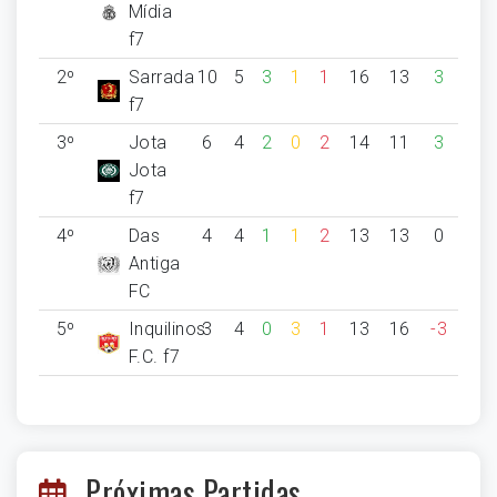
Mídia
f7
2º
Sarrada
10
5
3
1
1
16
13
3
f7
3º
Jota
6
4
2
0
2
14
11
3
Jota
f7
4º
Das
4
4
1
1
2
13
13
0
Antiga
FC
5º
Inquilinos
3
4
0
3
1
13
16
-3
F.C. f7
Próximas Partidas