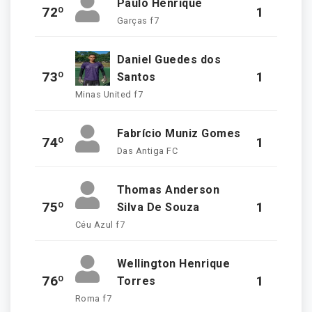
Paulo Henrique
72º
1
Garças f7
Daniel Guedes dos
73º
1
Santos
Minas United f7
Fabrício Muniz Gomes
74º
1
Das Antiga FC
Thomas Anderson
75º
1
Silva De Souza
Céu Azul f7
Wellington Henrique
76º
1
Torres
Roma f7