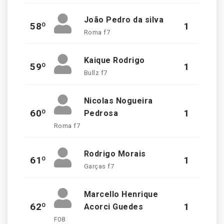
João Pedro da silva
58º
1
Roma f7
Kaique Rodrigo
59º
1
Bullz f7
Nicolas Nogueira
60º
1
Pedrosa
Roma f7
Rodrigo Morais
61º
1
Garças f7
Marcello Henrique
62º
1
Acorci Guedes
F08