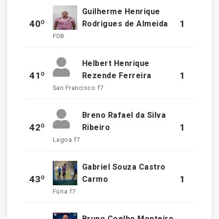
Guilherme Henrique
40º
1
Rodrigues de Almeida
F08
Helbert Henrique
41º
1
Rezende Ferreira
San Francisco f7
Breno Rafael da Silva
42º
1
Ribeiro
Lagoa f7
Gabriel Souza Castro
43º
1
Carmo
Fúria f7
Bruno Coelho Monteiro