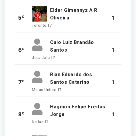
Elder Gimennyz A R
5º
1
Oliveira
Toronto f7
Caio Luiz Brandão
6º
1
Santos
Jota Jota f7
Rian Eduardo dos
7º
1
Santos Catarino
Minas United f7
Hagmon Felipe Freitas
8º
1
Jorge
Dallas f7