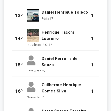
Daniel Henrique Toledo
13º
1
Fúria f7
Henrique Tacchi
14º
1
Loureiro
Inquilinos F.C. f7
Daniel Ferreira de
15º
1
Souza
Jota Jota f7
Guilherme Henrique
16º
1
Gomes Silva
Granada f7