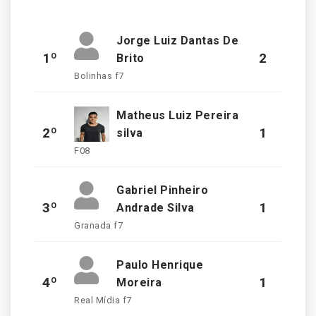
Jorge Luiz Dantas De
1º
2
Brito
Bolinhas f7
Matheus Luiz Pereira
2º
1
silva
F08
Gabriel Pinheiro
3º
1
Andrade Silva
Granada f7
Paulo Henrique
4º
1
Moreira
Real Mídia f7