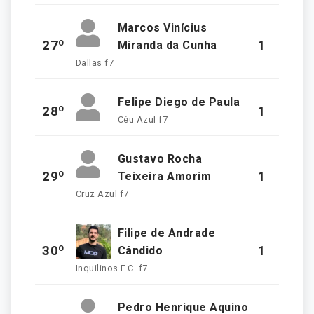
Marcos Vinícius
27º
1
Miranda da Cunha
Dallas f7
Felipe Diego de Paula
28º
1
Céu Azul f7
Gustavo Rocha
29º
1
Teixeira Amorim
Cruz Azul f7
Filipe de Andrade
30º
1
Cândido
Inquilinos F.C. f7
Pedro Henrique Aquino