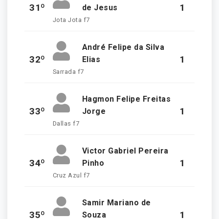
31º
1
de Jesus
Jota Jota f7
André Felipe da Silva
32º
1
Elias
Sarrada f7
Hagmon Felipe Freitas
33º
1
Jorge
Dallas f7
Victor Gabriel Pereira
34º
1
Pinho
Cruz Azul f7
Samir Mariano de
35º
1
Souza