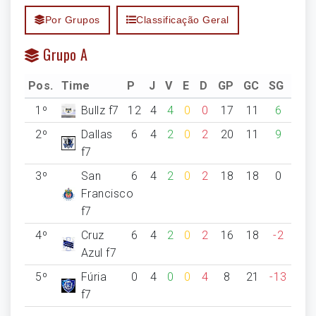
Por Grupos
Classificação Geral
Grupo A
Pos.
Time
P
J
V
E
D
GP
GC
SG
1º
Bullz f7
12
4
4
0
0
17
11
6
2º
Dallas
6
4
2
0
2
20
11
9
f7
3º
San
6
4
2
0
2
18
18
0
Francisco
f7
4º
Cruz
6
4
2
0
2
16
18
-2
Azul f7
5º
Fúria
0
4
0
0
4
8
21
-13
f7