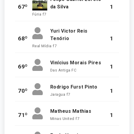
67º
1
da Silva
Fúria f7
Yuri Victor Reis
68º
1
Tenório
Real Mídia f7
Vinícius Morais Pires
69º
1
Das Antiga FC
Rodrigo Furst Pinto
70º
1
Jaragua f7
Matheus Mathias
71º
1
Minas United f7