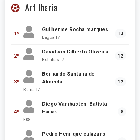
Artilharia
Guilherme Rocha marques
1º
13
Lagoa f7
Davidson Gilberto Oliveira
2º
12
Bolinhas f7
Bernardo Santana de
3º
Almeida
12
Roma f7
Diego Vambastem Batista
4º
Farias
8
F08
Pedro Henrique calazans