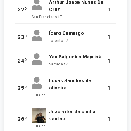
Arthur Joabe Nunes Da
22º
1
Cruz
San Francisco f7
Ícaro Camargo
23º
1
Toronto f7
Yan Salgueiro Mayrink
24º
1
Sarrada f7
Lucas Sanches de
25º
1
oliveira
Fúria f7
João vitor da cunha
26º
1
santos
Fúria f7