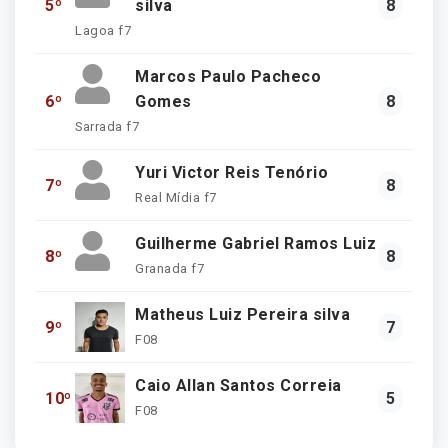
5º
silva
8
Lagoa f7
Marcos Paulo Pacheco
6º
Gomes
8
Sarrada f7
Yuri Victor Reis Tenório
7º
8
Real Mídia f7
Guilherme Gabriel Ramos Luiz
8º
8
Granada f7
Matheus Luiz Pereira silva
9º
7
F08
Caio Allan Santos Correia
10º
5
F08