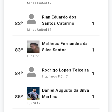
Minas United f7
Rian Eduardo dos
82º
1
Santos Catarino
Minas United f7
Matheus Fernandes da
83º
1
Silva Santos
Fúria f7
Rodrigo Lopes Teixeira
84º
1
Inquilinos F.C. f7
Daniel Augusto da Silva
85º
1
Martins
Tijuca f7