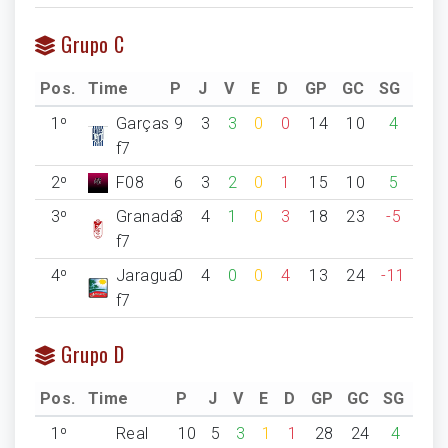
Grupo C
Pos.
Time
P
J
V
E
D
GP
GC
SG
1º
Garças
9
3
3
0
0
14
10
4
f7
2º
F08
6
3
2
0
1
15
10
5
3º
Granada
3
4
1
0
3
18
23
-5
f7
4º
Jaragua
0
4
0
0
4
13
24
-11
f7
Grupo D
Pos.
Time
P
J
V
E
D
GP
GC
SG
1º
Real
10
5
3
1
1
28
24
4