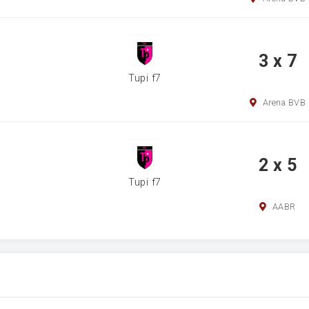
3 x 7
Tupi f7
Arena BVB
2 x 5
Tupi f7
AABR